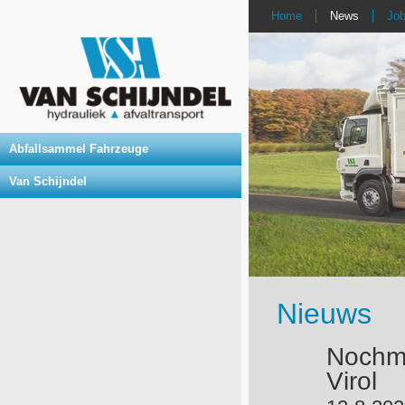
Home
News
Jo
Abfallsammel Fahrzeuge
Van Schijndel
Nieuws
Nochma
Virol