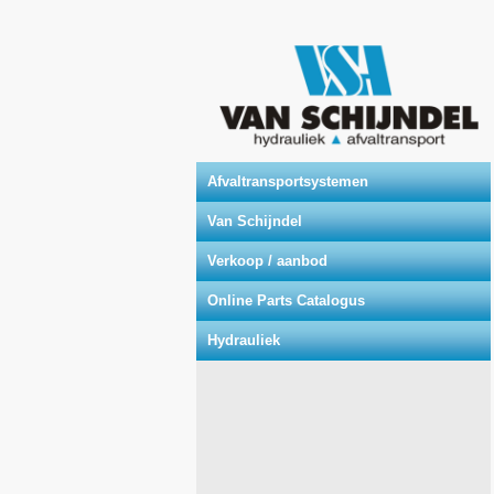
Afvaltransportsystemen
Van Schijndel
Verkoop / aanbod
Online Parts Catalogus
Hydrauliek