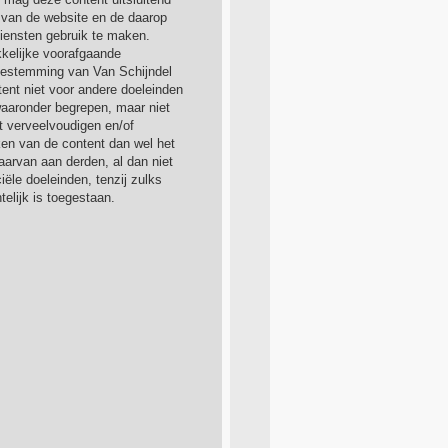
van de website en de daarop
iensten gebruik te maken.
kkelijke voorafgaande
 toestemming van Van Schijndel
ent niet voor andere doeleinden
aaronder begrepen, maar niet
et verveelvoudigen en/of
en van de content dan wel het
aarvan aan derden, al dan niet
ële doeleinden, tenzij zulks
elijk is toegestaan.