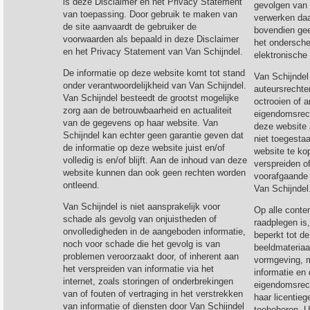
is deze Disclaimer en het Privacy Statement
gevolgen van h
van toepassing. Door gebruik te maken van
verwerken daa
de site aanvaardt de gebruiker de
bovendien gee
voorwaarden als bepaald in deze Disclaimer
het ondersche
en het Privacy Statement van Van Schijndel.
elektronische
De informatie op deze website komt tot stand
Van Schijndel
onder verantwoordelijkheid van Van Schijndel.
auteursrecht
Van Schijndel besteedt de grootst mogelijke
octrooien of a
zorg aan de betrouwbaarheid en actualiteit
eigendomsrech
van de gegevens op haar website. Van
deze website 
Schijndel kan echter geen garantie geven dat
niet toegesta
de informatie op deze website juist en/of
website te ko
volledig is en/of blijft. Aan de inhoud van deze
verspreiden o
website kunnen dan ook geen rechten worden
voorafgaande 
ontleend.
Van Schijndel
Van Schijndel is niet aansprakelijk voor
Op alle conten
schade als gevolg van onjuistheden of
raadplegen is
onvolledigheden in de aangeboden informatie,
beperkt tot de
noch voor schade die het gevolg is van
beeldmateriaa
problemen veroorzaakt door, of inherent aan
vormgeving, m
het verspreiden van informatie via het
informatie en 
internet, zoals storingen of onderbrekingen
eigendomsrech
van of fouten of vertraging in het verstrekken
haar licentieg
van informatie of diensten door Van Schijndel
toebehoren. U