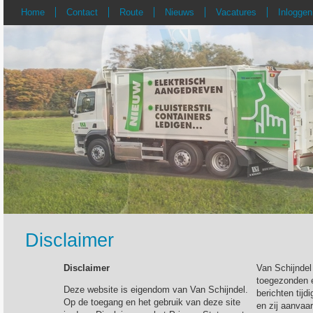
Home
Contact
Route
Nieuws
Vacatures
Inloggen
Disclaimer
Disclaimer
Van Schijndel
toegezonden e
Deze website is eigendom van Van Schijndel.
berichten tij
Op de toegang en het gebruik van deze site
en zij aanvaa