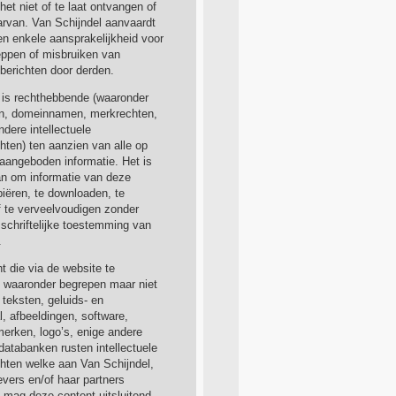
et niet of te laat ontvangen of
rvan. Van Schijndel aanvaardt
n enkele aansprakelijkheid voor
ppen of misbruiken van
 berichten door derden.
 is rechthebbende (waaronder
en, domeinnamen, merkrechten,
ndere intellectuele
ten) ten aanzien van alle op
aangeboden informatie. Het is
an om informatie van deze
piëren, te downloaden, te
f te verveelvoudigen zonder
schriftelijke toestemming van
.
t die via de website te
, waaronder begrepen maar niet
 teksten, geluids- en
l, afbeeldingen, software,
erken, logo’s, enige andere
databanken rusten intellectuele
ten welke aan Van Schijndel,
evers en/of haar partners
 mag deze content uitsluitend