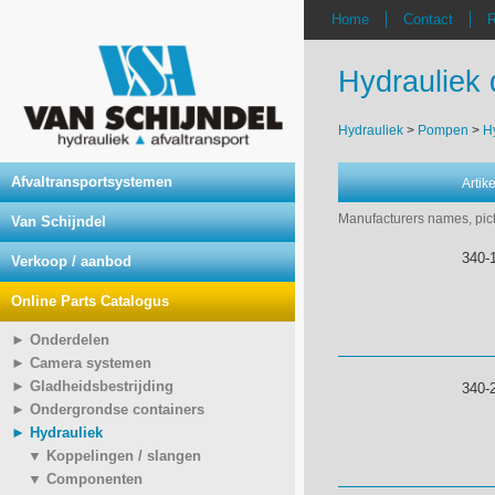
Home
Contact
R
Hydrauliek 
Hydrauliek
>
Pompen
>
H
Afvaltransportsystemen
Arti
Manufacturers names, pict
Van Schijndel
340-1
Verkoop / aanbod
Online Parts Catalogus
► Onderdelen
► Camera systemen
► Gladheidsbestrijding
340-2
► Ondergrondse containers
► Hydrauliek
▼ Koppelingen / slangen
▼ Componenten