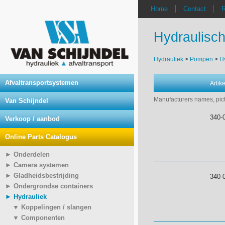
Home
Contact
R
Hydraulisc
Hydrauliek
>
Pompen
>
H
Afvaltransportsystemen
Arti
Manufacturers names, pict
Van Schijndel
340-
Verkoop / aanbod
Online Parts Catalogus
► Onderdelen
► Camera systemen
► Gladheidsbestrijding
340-
► Ondergrondse containers
► Hydrauliek
▼ Koppelingen / slangen
▼ Componenten