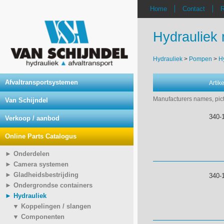
Home
Contact
R
Hydrauliek
Hydrauliek
>
Pompen
>
H
Afvaltransportsystemen
Arti
Manufacturers names, pict
Van Schijndel
340-
Verkoop / aanbod
Online Parts Catalogus
► Onderdelen
► Camera systemen
► Gladheidsbestrijding
340-
► Ondergrondse containers
► Hydrauliek
▼ Koppelingen / slangen
▼ Componenten